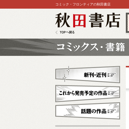
コミック・フロンティアの秋田書店
秋田書店
TOPへ戻る
コミックス
新刊・近刊
これから発売予定
話題の作品