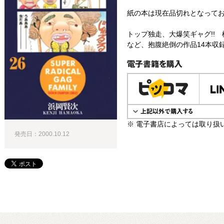
紙の本は現在品切れとなって
トップ独走、大爆笑ギャグ!!
など、抱腹絶倒の作品14本収録!
電子書籍で購入
※ 電子書店によっては取り扱
発売日：2000.10.12