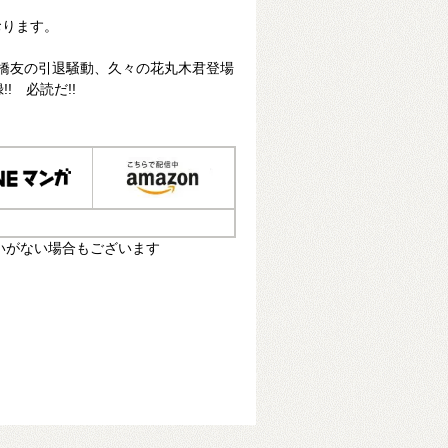
おります。
 橋友の引退騒動、久々の花丸木君登場
! 必読だ!!
いがない場合もございます