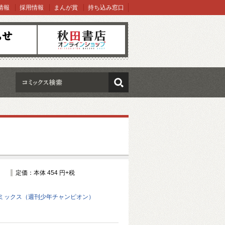
情報
採用情報
まんが賞
持ち込み窓口
オンラインショップ
検索
定価：本体 454 円+税
ミックス（週刊少年チャンピオン）