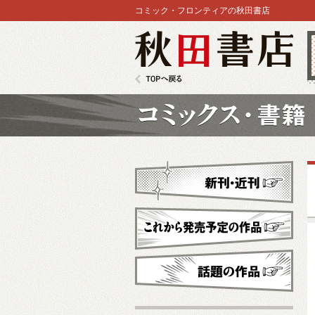
コミック・フロンティアの秋田書店
秋田書店
TOPへ戻る
コミックス
新刊・近刊
これから発売予定
話題の作品