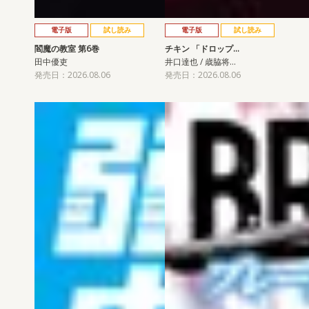
電子版
試し読み
電子版
試し読み
閻魔の教室 第6巻
チキン 「ドロップ…
田中優吏
井口達也 / 歳脇将…
発売日：2026.08.06
発売日：2026.08.06