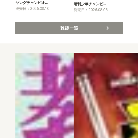
ヤングチャンピオ…
チャ
週刊少年チャンピ…
発売日：2026.08.10
発売
発売日：2026.08.06
雑誌一覧