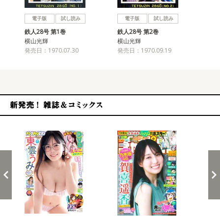
戻る
進む
電子版
試し読み
電子版
試し読み
鉄人28号 第1巻
鉄人28号 第2巻
鉄人
横山光輝
横山光輝
横
発売日：1970.07.30
発売日：1970.09.19
発売
新発売！雑誌&コミックス