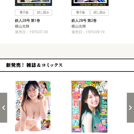
戻る
進む
電子版
試し読み
電子版
試し読み
鉄人28号 第1巻
鉄人28号 第2巻
鉄人
横山光輝
横山光輝
横
発売日：1970.07.30
発売日：1970.09.19
発売
新発売！雑誌&コミックス