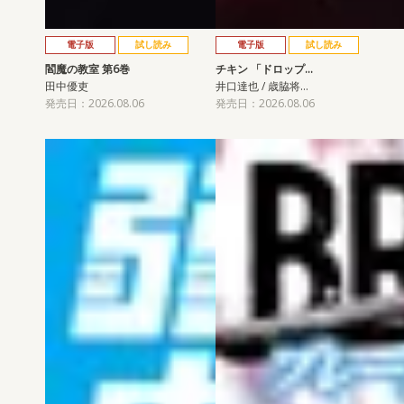
電子版
試し読み
電子版
試し読み
閻魔の教室 第6巻
チキン 「ドロップ…
田中優吏
井口達也 / 歳脇将…
発売日：2026.08.06
発売日：2026.08.06