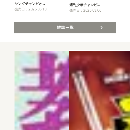
ヤングチャンピオ…
チャ
週刊少年チャンピ…
発売日：2026.08.10
発売
発売日：2026.08.06
雑誌一覧