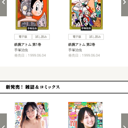
戻る
進む
電子版
試し読み
電子版
試し読み
鉄腕アトム 第1巻
鉄腕アトム 第2巻
鉄
手塚治虫
手塚治虫
手
発売日：1999.06.04
発売日：1999.06.04
発売
新発売！雑誌&コミックス