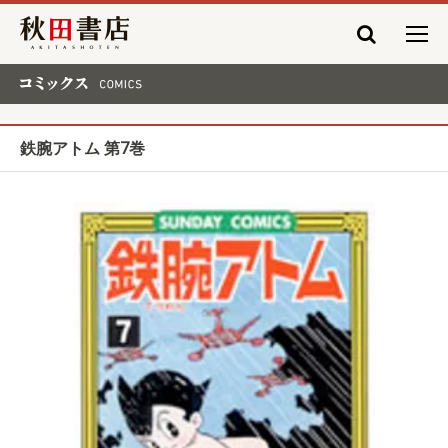
秋田書店
コミックス COMICS
鉄腕アトム 第7巻