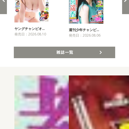
ヤングチャンピオ…
チャ
週刊少年チャンピ…
発売日：2026.08.10
発売
発売日：2026.08.06
雑誌一覧