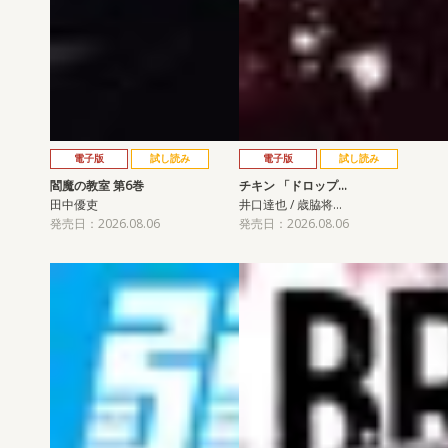
電子版
試し読み
電子版
試し読み
閻魔の教室 第6巻
チキン 「ドロップ…
田中優吏
井口達也 / 歳脇将…
発売日：2026.08.06
発売日：2026.08.06