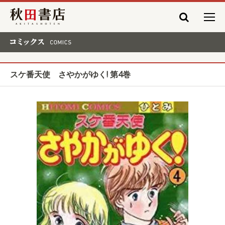
秋田書店
コミックス COMICS
スケ番天使 さやかがゆく! 第4巻