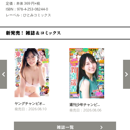
定価：本体 369 円+税
ISBN：978-4-253-08244-0
レーベル：ひとみコミックス
新発売！雑誌&コミックス
ヤングチャンピオ…
チャ
週刊少年チャンピ…
発売日：2026.08.10
発売
発売日：2026.08.06