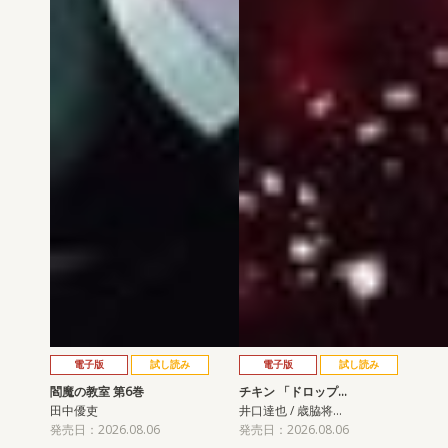
電子版
試し読み
電子版
試し読み
閻魔の教室 第6巻
チキン 「ドロップ…
田中優吏
井口達也 / 歳脇将…
発売日：2026.08.06
発売日：2026.08.06