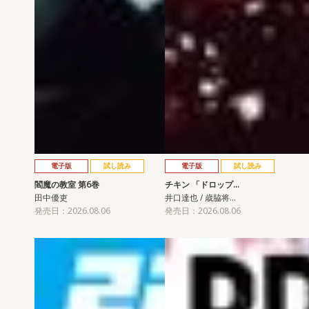
電子版
試し読み
電子版
試し読み
閻魔の教室 第6巻
チキン 「ドロップ…
田中優吏
井口達也 / 歳脇将…
発売日：2026.08.06
発売日：2026.08.06