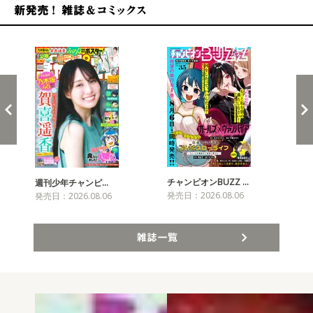
新発売！雑誌&コミックス
チャンピオンBUZZ …
週刊少年チャンピ…
月
発売日：2026.08.06
発売日：2026.08.06
発売
雑誌一覧