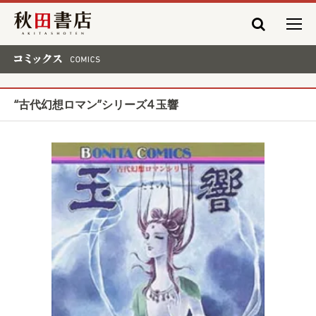
秋田書店
コミックス COMICS
“古代幻想ロマン”シリーズ4 玉響