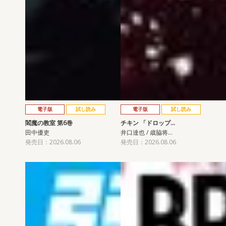
電子版
試し読み
電子版
試し読み
閻魔の教室 第6巻
チキン 「ドロップ…
田中優吏
井口達也 / 歳脇将…
発売日：2026.08.06
発売日：2026.08.06