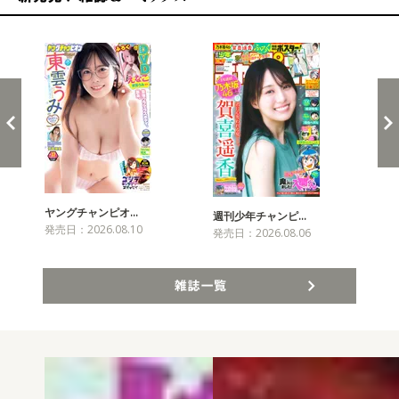
新発売！雑誌&コミックス
ヤングチャンピオ…
チャ
週刊少年チャンピ…
発売日：2026.08.10
発売
発売日：2026.08.06
雑誌一覧