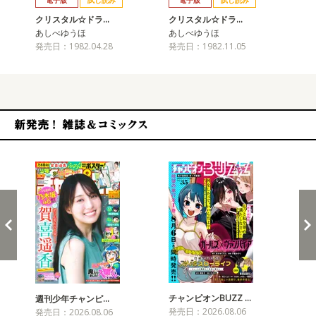
電子版
試し読み
電子版
試し読み
クリスタル☆ドラ…
クリスタル☆ドラ…
ク
あしべゆうほ
あしべゆうほ
あ
発売日：1982.04.28
発売日：1982.11.05
発売
新発売！雑誌&コミックス
チャンピオンBUZZ …
週刊少年チャンピ…
月
発売日：2026.08.06
発売日：2026.08.06
発売