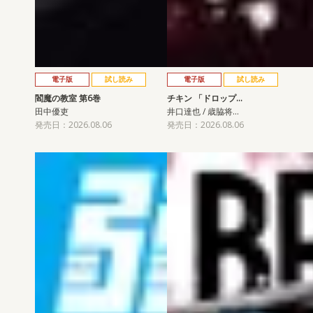
電子版
試し読み
電子版
試し読み
閻魔の教室 第6巻
チキン 「ドロップ…
田中優吏
井口達也 / 歳脇将…
発売日：2026.08.06
発売日：2026.08.06