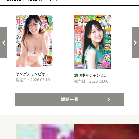
新発売！雑誌&コミックス
ヤングチャンピオ…
チャ
週刊少年チャンピ…
発売日：2026.08.10
発売
発売日：2026.08.06
雑誌一覧