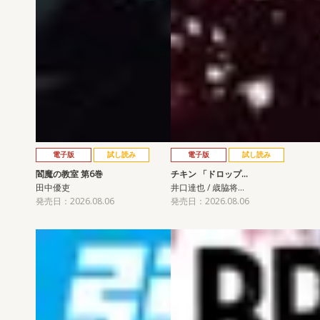
電子版
試し読み
電子版
試し読み
閻魔の教室 第6巻
チキン 「ドロップ…
田中優吏
井口達也 / 歳脇将…
発売日：2026.08.06
発売日：2026.08.06