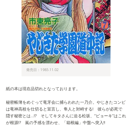
発売日：1985.11.02
紙の本は現在品切れとなっております。
秘密帳簿をめぐって竜牙会に捕らわれた一乃介。やじきたコンビ
は竜神高校を仕切ると宣言し、隼人と対峙する! 彼らが必死で
隠す秘密とは…!? そしてキタさんに迫る松坂、“ビョーキ”はこれ
が根源!? 嵐の予感を漂わせ、「箱根編」中盤へ突入!!