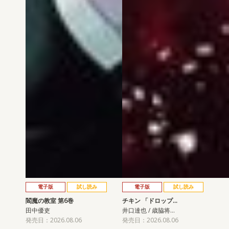
電子版
試し読み
電子版
試し読み
閻魔の教室 第6巻
チキン 「ドロップ…
田中優吏
井口達也 / 歳脇将…
発売日：2026.08.06
発売日：2026.08.06