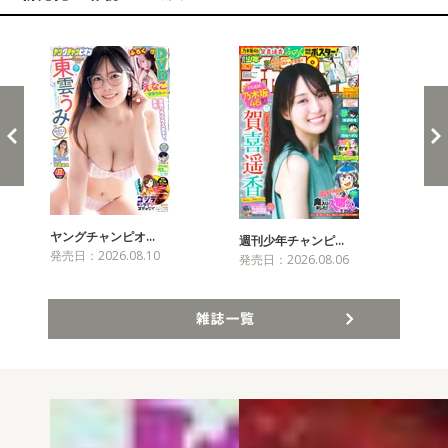
新発売！雑誌&コミックス
ヤングチャンピオ…
チャ
週刊少年チャンピ…
発売日：2026.08.10
発売
発売日：2026.08.06
雑誌一覧