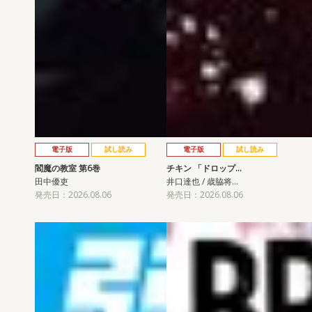
電子版
試し読み
電子版
試し読み
閻魔の教室 第6巻
チキン 「ドロップ…
田中優吏
井口達也 / 歳脇将…
発売日：2026.08.06
発売日：2026.08.06