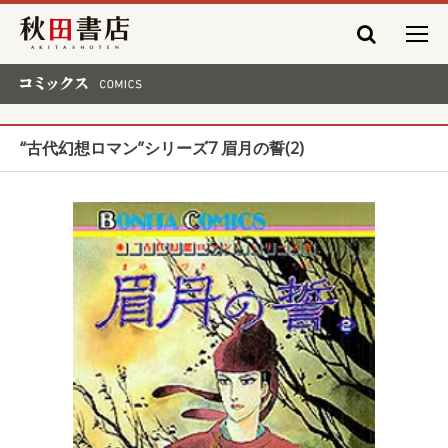
秋田書店
コミックス COMICS
“古代幻想ロマン”シリーズ7 眉月の誓(2)