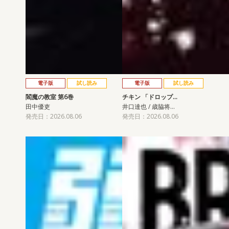
電子版
試し読み
電子版
試し読み
閻魔の教室 第6巻
チキン 「ドロップ…
田中優吏
井口達也 / 歳脇将…
発売日：2026.08.06
発売日：2026.08.06