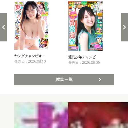
ヤングチャンピオ…
チャ
週刊少年チャンピ…
発売日：2026.08.10
発売
発売日：2026.08.06
雑誌一覧