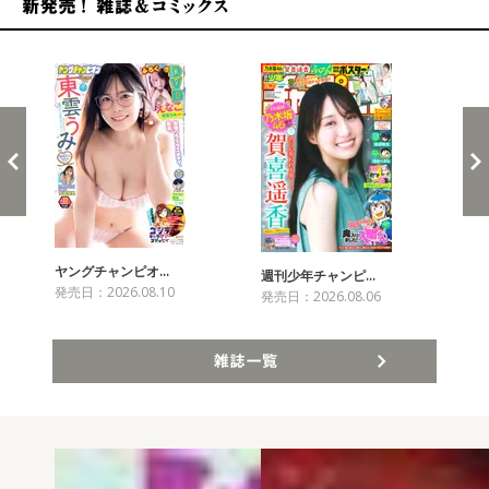
新発売！雑誌&コミックス
ヤングチャンピオ…
チャ
週刊少年チャンピ…
発売日：2026.08.10
発売
発売日：2026.08.06
雑誌一覧