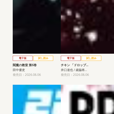
電子版
試し読み
電子版
試し読み
閻魔の教室 第6巻
チキン 「ドロップ…
田中優吏
井口達也 / 歳脇将…
発売日：2026.08.06
発売日：2026.08.06