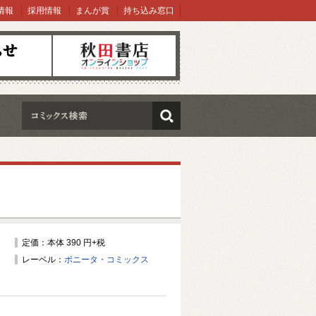
情報
採用情報
まんが賞
持ち込み窓口
オンラインショップ
検索
定価：本体 390 円+税
レーベル：
ボニータ・コミックス