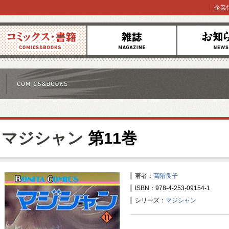
企業
コミックス
雑誌
お知らせ
マジシャン
第11巻
著者：
高階良子
ISBN：978-4-253-09154-1
シリーズ：
マジシャン