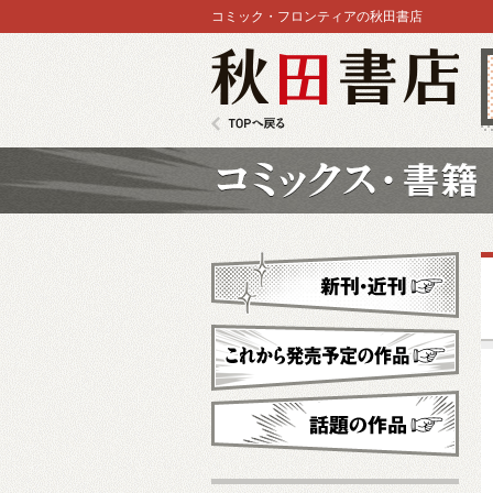
コミック・フロンティアの秋田書店
秋田書店
TOPへ戻る
コミックス
新刊・近刊
これから発売予定
話題の作品