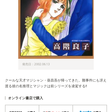
発売日：2002.06.13
クールな天才マジシャン・葵昌吾が帰ってきた。難事件にも冴え
渡る彼の名推理とマジックは前シリーズを凌駕する!!
オンライン書店で購入