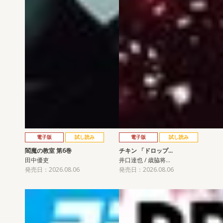
電子版
試し読み
電子版
試し読み
閻魔の教室 第6巻
チキン 「ドロップ…
田中優吏
井口達也 / 歳脇将…
発売日：2026.08.06
発売日：2026.08.06