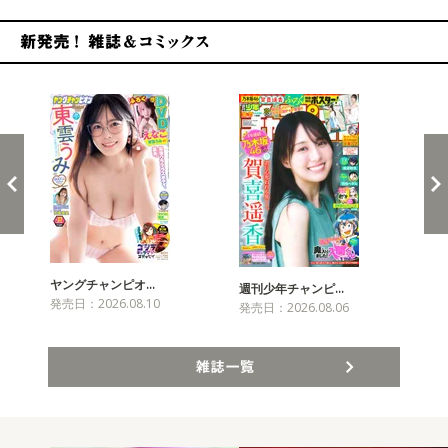
新発売！雑誌&コミックス
ヤングチャンピオ…
チャ
週刊少年チャンピ…
発売日：2026.08.10
発売
発売日：2026.08.06
雑誌一覧