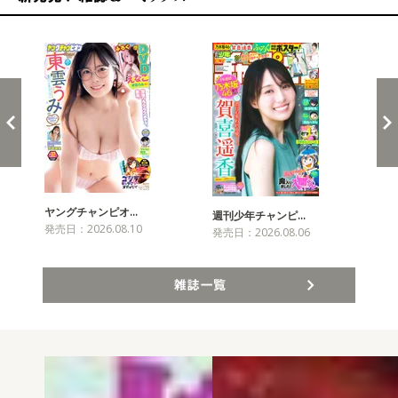
新発売！雑誌&コミックス
ヤングチャンピオ…
チャ
週刊少年チャンピ…
発売日：2026.08.10
発売
発売日：2026.08.06
雑誌一覧