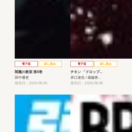
電子版
試し読み
電子版
試し読み
閻魔の教室 第6巻
チキン 「ドロップ…
田中優吏
井口達也 / 歳脇将…
発売日：2026.08.06
発売日：2026.08.06