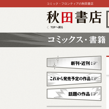
コミック・フロンティアの秋田書店
秋田書店
TOPへ戻る
コミックス
新刊・近刊
これから発売予定
話題の作品