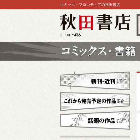
コミック・フロンティアの秋田書店
秋田書店
TOPへ戻る
コミックス
新刊・近刊
これから発売予定
話題の作品