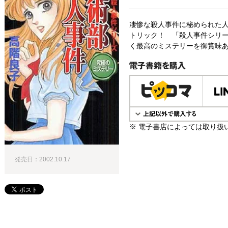
凄惨な殺人事件に秘められた
トリック！ 「殺人事件シリー
く最高のミステリーを御賞味あれ
電子書籍で購入
※ 電子書店によっては取り扱
発売日：2002.10.17