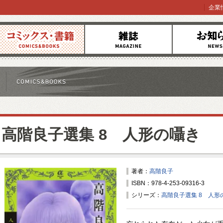
企業
コミックス
雑誌
お知らせ
高階良子選集 8 人形の囁き
著者：
高階良子
ISBN：978-4-253-09316-3
シリーズ：
高階良子選集 8 人形