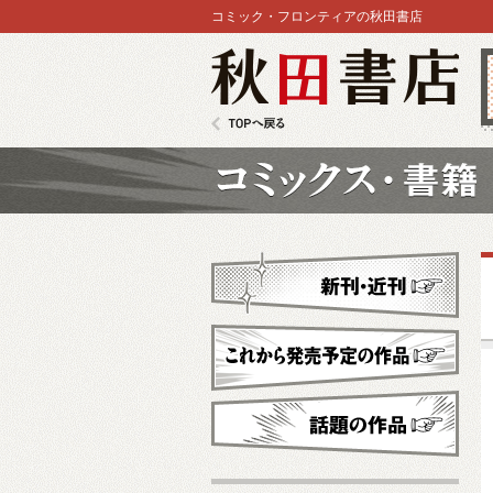
コミック・フロンティアの秋田書店
秋田書店
TOPへ戻る
コミックス
新刊・近刊
これから発売予定
話題の作品