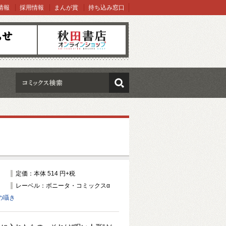
情報
採用情報
まんが賞
持ち込み窓口
オンラインショップ
検索
定価：本体 514 円+税
レーベル：ボニータ・コミックスα
の囁き