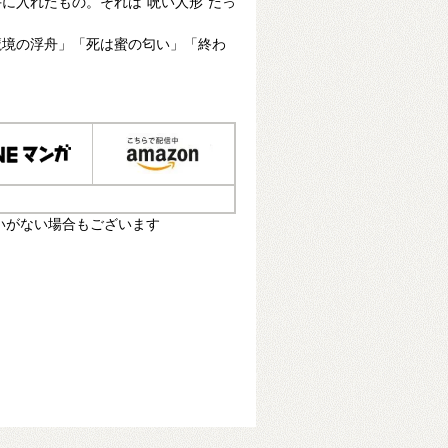
に入れたもの。それは“呪い人形”だっ
魔境の浮舟」「死は蜜の匂い」「終わ
いがない場合もございます