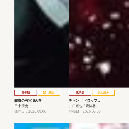
電子版
試し読み
電子版
試し読み
閻魔の教室 第6巻
チキン 「ドロップ…
田中優吏
井口達也 / 歳脇将…
発売日：2026.08.06
発売日：2026.08.06