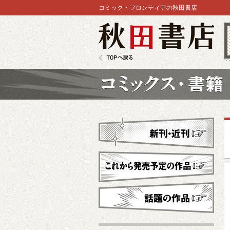
コミック・フロンティアの秋田書店
秋田書店
TOPへ戻る
コミックス
新刊・近刊
これから発売予定
話題の作品