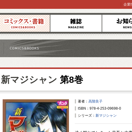
企業
コミックス
雑誌
お知らせ
新マジシャン
第8巻
著者：
高階良子
ISBN：978-4-253-09698-0
シリーズ：
新マジシャン