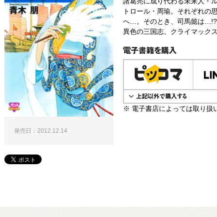
諸葛亮に成り代わる未来人・
トロール・周瑜。それぞれの
へ…。そのとき、司馬懿は…!?
異色の三国志、クライマックス
電子書籍で購入
※ 電子書店によっては取り扱
発売日：2012.12.14