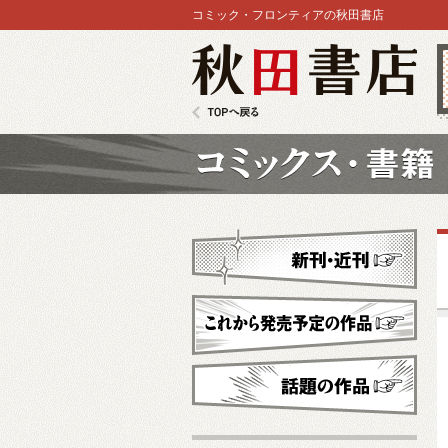
コミック・フロンティアの秋田書店
秋田書店
TOPへ戻る
コミックス
新刊・近刊
これから発売予定
話題の作品