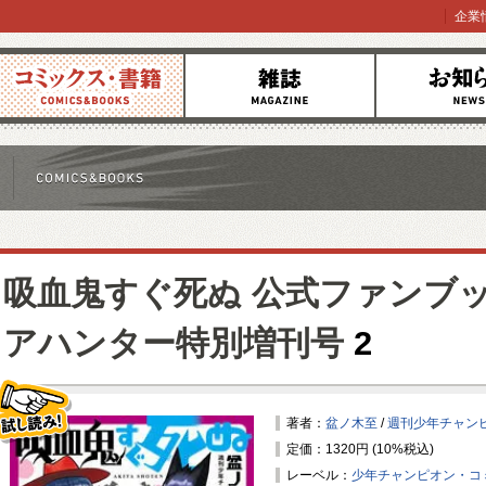
企業
コミックス
雑誌
お知らせ
吸血鬼すぐ死ぬ 公式ファンブッ
アハンター特別増刊号
2
著者：
盆ノ木至
/
週刊少年チャン
定価：1320円 (10%税込)
試し読み！
レーベル：
少年チャンピオン・コ