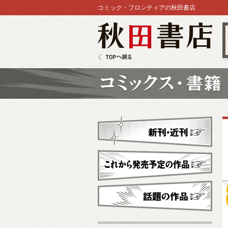
コミック・フロンティアの秋田書店
秋田書店
TOPへ戻る
コミックス
新刊・近刊
これから発売予定
話題の作品