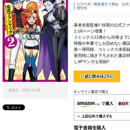
シリーズ：
吸血鬼すぐ死ぬ 公式
増刊号
著者全面監修!! 待望の公式フ
と16ページ増量！
コミックス11巻から20巻ま
情報や本書でしか読めない裏
第一弾同様、コミックス未収
発売時に描き下ろされた書店
し4Pマンガも収録!!
試し読み！
発売日：2022.12.08
オンライン書店で購入