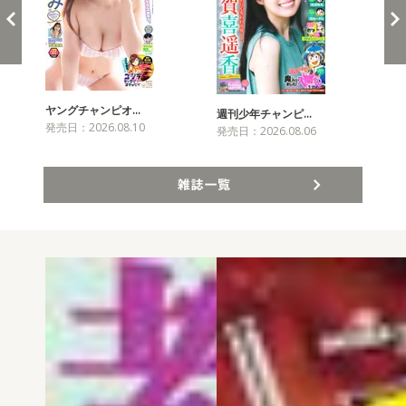
ヤングチャンピオ…
チャ
週刊少年チャンピ…
発売日：2026.08.10
発売
発売日：2026.08.06
雑誌一覧