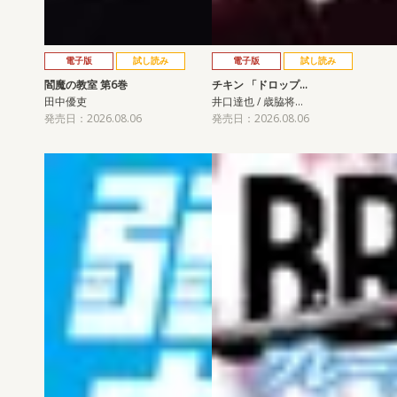
電子版
試し読み
電子版
試し読み
閻魔の教室 第6巻
チキン 「ドロップ…
田中優吏
井口達也 / 歳脇将…
発売日：2026.08.06
発売日：2026.08.06