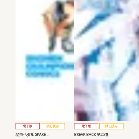
電子版
試し読み
電子版
試し読み
弱虫ペダル SPARE …
BREAK BACK 第25巻