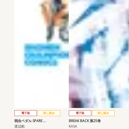
電子版
試し読み
電子版
試し読み
弱虫ペダル SPARE …
BREAK BACK 第25巻
渡辺航
KASA