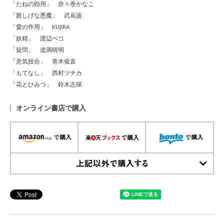
「たねの効用」 奈々巻かなこ
「親しげな悪魔」 武嶌波
「愛の作用」 KUJIRA
「妖精」 渡辺ペコ
「疑問」 道満晴明
「意気投合」 青木俊直
「もてなし」 西村ツチカ
「花とひみつ」 鈴木志保
オンライン書店で購入
上記以外で購入する