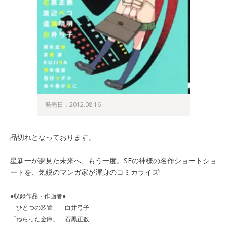
発売日：2012.08.16
品切れとなっております。
星新一が夢見た未来へ、もう一度。SFの神様の名作ショートショ
ートを、気鋭のマンガ家が渾身のコミカライズ!
●収録作品・作画者●
「ひとつの装置」 白井弓子
「ねらった金庫」 石黒正数