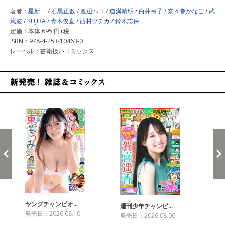
著者：
星新一
/
石黒正数
/
渡辺ペコ
/
道満晴明
/
白井弓子
/
奈々巻かなこ
/
武
嶌波
/
KUJIRA
/
青木俊直
/
西村ツチカ
/
鈴木志保
定価：本体 695 円+税
ISBN：978-4-253-10463-0
レーベル：書籍扱いコミックス
新発売！雑誌&コミックス
ヤングチャンピオ…
チャ
週刊少年チャンピ…
発売日：2026.08.10
発売
発売日：2026.08.06