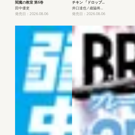
閻魔の教室 第6巻
チキン 「ドロップ…
田中優吏
井口達也 / 歳脇将…
発売日：2026.08.06
発売日：2026.08.06