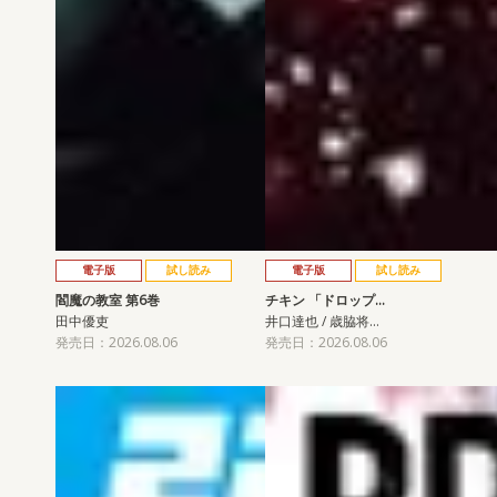
電子版
試し読み
電子版
試し読み
閻魔の教室 第6巻
チキン 「ドロップ…
田中優吏
井口達也 / 歳脇将…
発売日：2026.08.06
発売日：2026.08.06