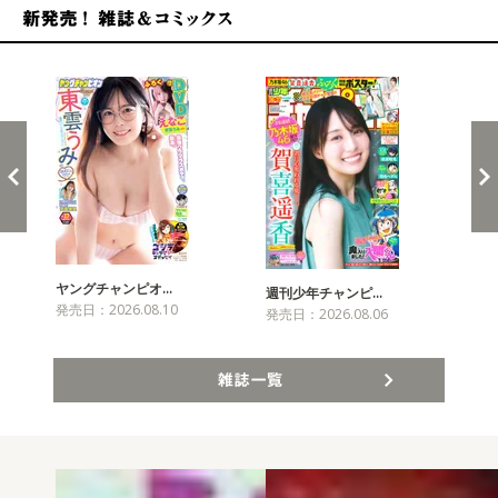
新発売！雑誌&コミックス
ヤングチャンピオ…
チャ
週刊少年チャンピ…
発売日：2026.08.10
発売
発売日：2026.08.06
雑誌一覧