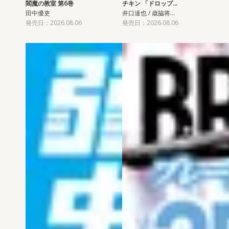
閻魔の教室 第6巻
チキン 「ドロップ…
田中優吏
井口達也 / 歳脇将…
発売日：2026.08.06
発売日：2026.08.06