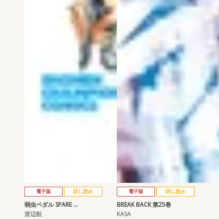
電子版
試し読み
電子版
試し読み
弱虫ペダル SPARE …
BREAK BACK 第25巻
渡辺航
KASA