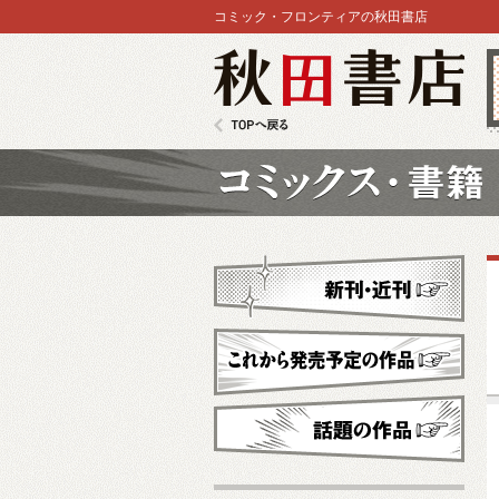
コミック・フロンティアの秋田書店
秋田書店
TOPへ戻る
コミックス
新刊・近刊
これから発売予定
話題の作品