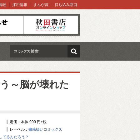
情報
採用情報
まんが賞
持ち込み窓口
オンラインショップ
検索
う～脳が壊れた
定価：本体 900 円+税
レーベル：
書籍扱いコミックス
してるんだろう？