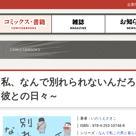
企業
コミックス
雑誌
お知らせ
私、なんで別れられないんだろ
彼との日々～
著者：
いのうえさきこ
ISBN：978-4-253-10748-8
シリーズ：
なんで私この男と暮ら