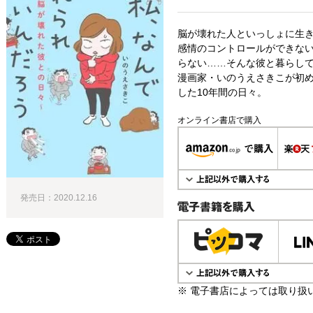
脳が壊れた人といっしょに生
感情のコントロールができな
らない……そんな彼と暮らし
漫画家・いのうえさきこが初
した10年間の日々。
オンライン書店で購入
発売日：2020.12.16
電子書籍で購入
※ 電子書店によっては取り扱