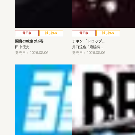
電子版
試し読み
電子版
試し読み
閻魔の教室 第6巻
チキン 「ドロップ…
田中優吏
井口達也 / 歳脇将…
発売日：2026.08.06
発売日：2026.08.06