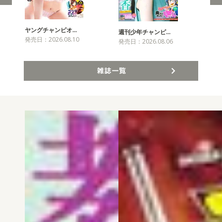
ヤングチャンピオ…
チャ
週刊少年チャンピ…
発売日：2026.08.10
発売
発売日：2026.08.06
雑誌一覧