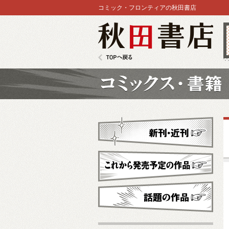
コミック・フロンティアの秋田書店
秋田書店
TOPへ戻る
コミックス
新刊・近刊
これから発売予定
話題の作品