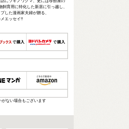
缶詰にツキノワグマ、更には珍獣屋の
物飼育用に特化した新居に引っ越し、
ップした漫画家夫婦が贈る、
メエッセイ!!
いがない場合もございます