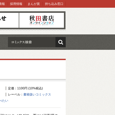
情報
採用情報
まんが賞
持ち込み窓口
オンラインショップ
検索
定価：1100円 (10%税込)
レーベル：
書籍扱いコミックス
べたい