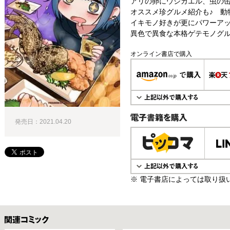
アリの卵にウシガエル、虫の
オススメ珍グルメ紹介も♪ 動
イキモノ好きが更にパワーア
異色で異食な本格ゲテモノグル
オンライン書店で購入
発売日：2021.04.20
電子書籍で購入
※ 電子書店によっては取り扱
関連コミックス