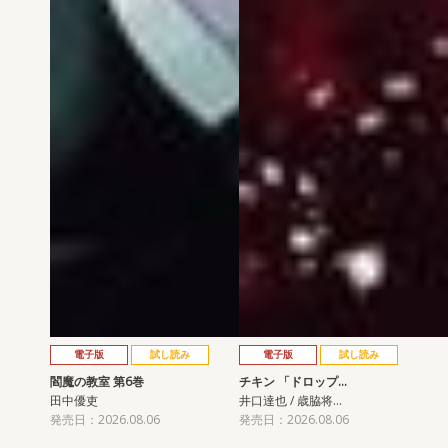
電子版
試し読み
電子版
試し読み
閻魔の教室 第6巻
チキン 「ドロップ…
田中優吏
井口達也 / 歳脇将…
発売日：2026.08.06
発売日：2026.08.06