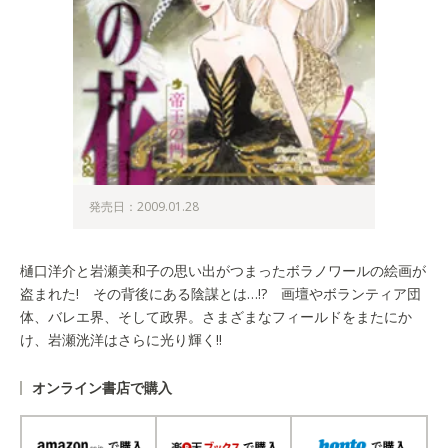
発売日：2009.01.28
樋口洋介と岩瀬美和子の思い出がつまったボラノワールの絵画が
盗まれた! その背後にある陰謀とは…!? 画壇やボランティア団
体、バレエ界、そして政界。さまざまなフィールドをまたにか
け、岩瀬洸洋はさらに光り輝く!!
オンライン書店で購入