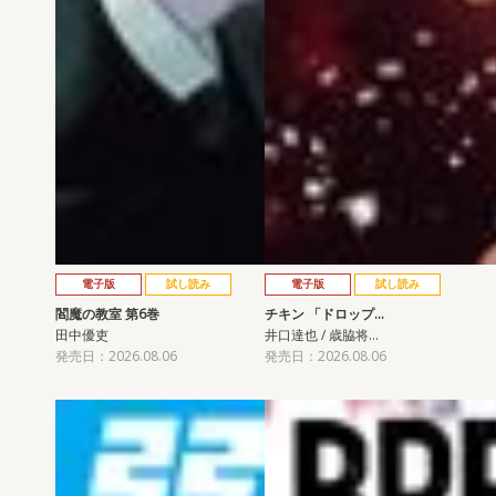
電子版
試し読み
電子版
試し読み
閻魔の教室 第6巻
チキン 「ドロップ…
田中優吏
井口達也 / 歳脇将…
発売日：2026.08.06
発売日：2026.08.06