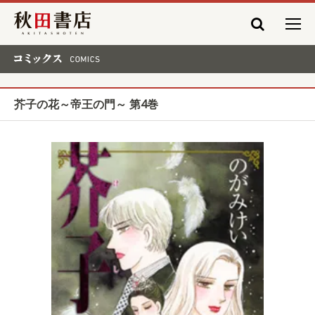
秋田書店
コミックス COMICS
芥子の花～帝王の門～ 第4巻