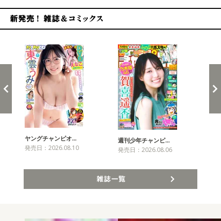
新発売！雑誌&コミックス
ヤングチャンピオ…
チャ
週刊少年チャンピ…
発売日：2026.08.10
発売
発売日：2026.08.06
雑誌一覧