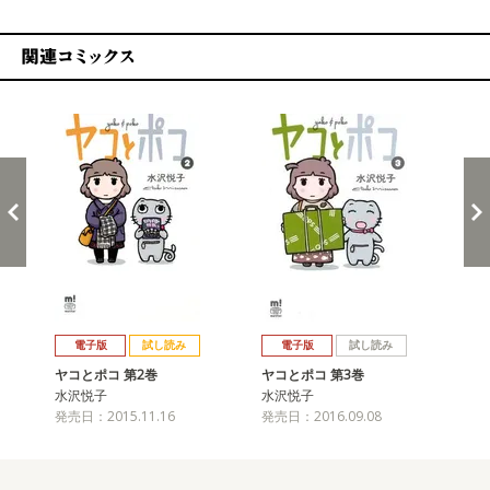
関連コミックス
戻る
進む
電子版
試し読み
電子版
試し読み
ヤコとポコ 第2巻
ヤコとポコ 第3巻
ヤ
水沢悦子
水沢悦子
水
発売日：2015.11.16
発売日：2016.09.08
発売