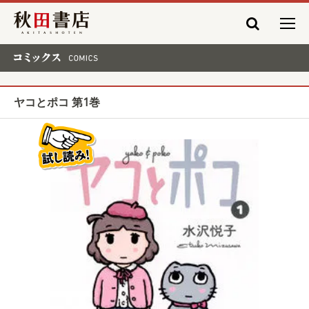
秋田書店
コミックス COMICS
ヤコとポコ 第1巻