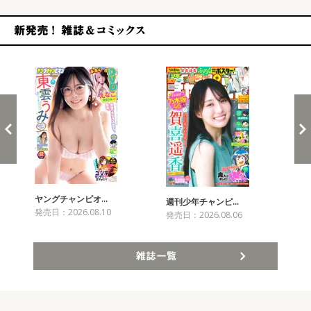
新発売！雑誌&コミックス
ヤングチャンピオ…
チャ
週刊少年チャンピ…
発売日：2026.08.10
発売
発売日：2026.08.06
雑誌一覧