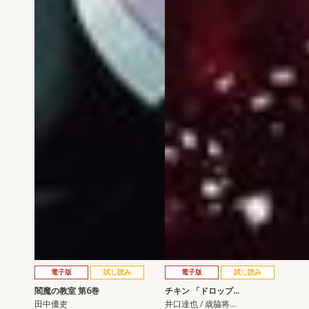
電子版
試し読み
電子版
試し読み
閻魔の教室 第6巻
チキン 「ドロップ…
田中優吏
井口達也 / 歳脇将…