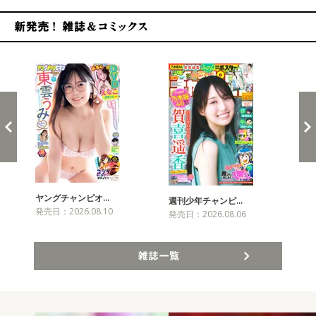
新発売！雑誌&コミックス
ヤングチャンピオ…
チャ
週刊少年チャンピ…
発売日：2026.08.10
発売
発売日：2026.08.06
雑誌一覧