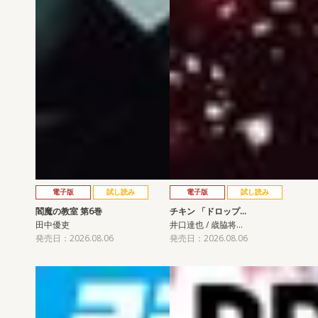
電子版
試し読み
電子版
試し読み
閻魔の教室 第6巻
チキン 「ドロップ…
田中優吏
井口達也 / 歳脇将…
発売日：2026.08.06
発売日：2026.08.06