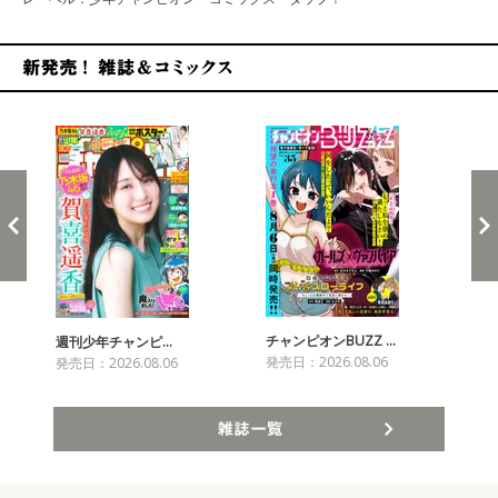
新発売！雑誌&コミックス
チャンピオンBUZZ …
週刊少年チャンピ…
月
発売日：2026.08.06
発売日：2026.08.06
発売
雑誌一覧