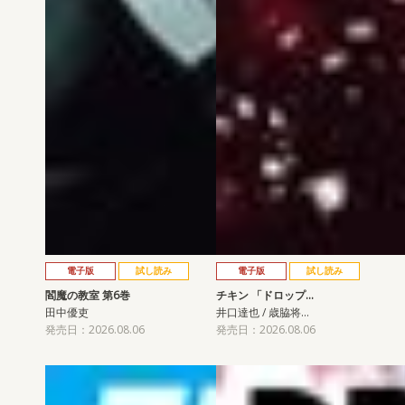
電子版
試し読み
電子版
試し読み
閻魔の教室 第6巻
チキン 「ドロップ…
田中優吏
井口達也 / 歳脇将…
発売日：2026.08.06
発売日：2026.08.06