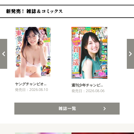
新発売！雑誌&コミックス
ヤングチャンピオ…
チャ
週刊少年チャンピ…
発売日：2026.08.10
発売
発売日：2026.08.06
雑誌一覧