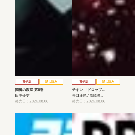
電子版
試し読み
電子版
試し読み
閻魔の教室 第6巻
チキン 「ドロップ…
田中優吏
井口達也 / 歳脇将…
発売日：2026.08.06
発売日：2026.08.06