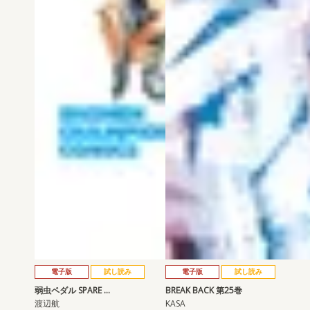
電子版
試し読み
電子版
試し読み
弱虫ペダル SPARE …
BREAK BACK 第25巻
渡辺航
KASA