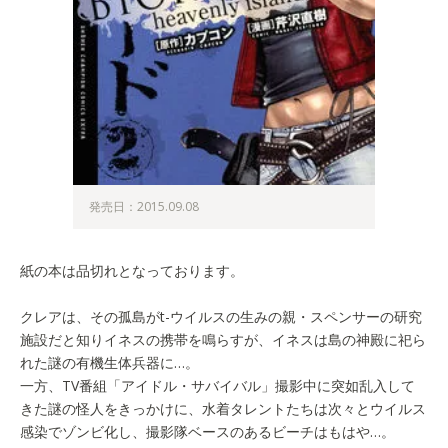
発売日：2015.09.08
紙の本は品切れとなっております。
クレアは、その孤島がt-ウイルスの生みの親・スペンサーの研究
施設だと知りイネスの携帯を鳴らすが、イネスは島の神殿に祀ら
れた謎の有機生体兵器に…。
一方、TV番組「アイドル・サバイバル」撮影中に突如乱入して
きた謎の怪人をきっかけに、水着タレントたちは次々とウイルス
感染でゾンビ化し、撮影隊ベースのあるビーチはもはや…。