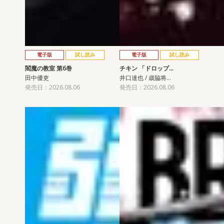
電子版
試し読み
電子版
試し読み
閻魔の教室 第6巻
チキン 「ドロップ…
田中優吏
井口達也 / 歳脇将…
発売日：2026.08.06
発売日：2026.08.06