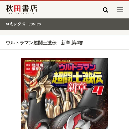
秋田書店
コミックス COMICS
ウルトラマン超闘士激伝 新章 第4巻