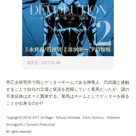
発売日：2017.01.06
早乙女研究所で同じゲッターチームである神隼人、巴武蔵と接触
することで自分の立場と状況を把握していく竜馬だったが、謎の
不進化体は次々と襲来する。竜馬はチームとしてゲッターを操る
ことが出来るのか!?
Copyright(C)2016-2017 Go Nagai - Tetsuko Ishikawa - Eiichi Shimizu - Tomohiro
Shimoguchi / Dynamic Production
All rights reserved.