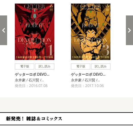
戻る
進む
電子版
試し読み
電子版
試し読み
ゲッターロボ DEVO…
ゲッターロボ DEVO…
ゲッ
永井豪 / 石川賢 /…
永井豪 / 石川賢 /…
永井
発売日：2016.07.08
発売日：2017.10.06
発売
新発売！雑誌&コミックス