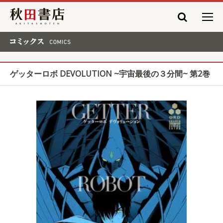
秋田書店
コミックス COMICS
ゲッターロボ DEVOLUTION ~宇宙最後の３分間~ 第2巻