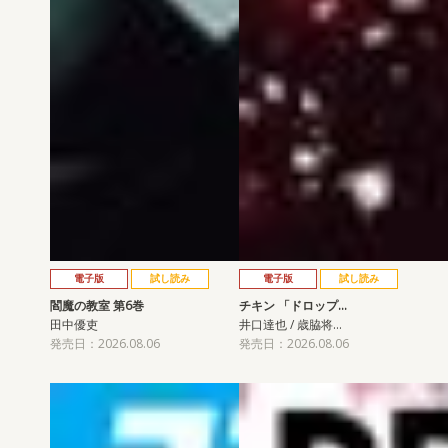
電子版
試し読み
電子版
試し読み
閻魔の教室 第6巻
チキン 「ドロップ…
田中優吏
井口達也 / 歳脇将…
発売日：2026.08.06
発売日：2026.08.06