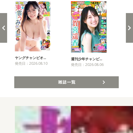
ヤングチャンピオ…
チャ
週刊少年チャンピ…
発売日：2026.08.10
発売
発売日：2026.08.06
雑誌一覧