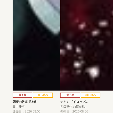
電子版
試し読み
電子版
試し読み
閻魔の教室 第6巻
チキン 「ドロップ…
田中優吏
井口達也 / 歳脇将…
発売日：2026.08.06
発売日：2026.08.06