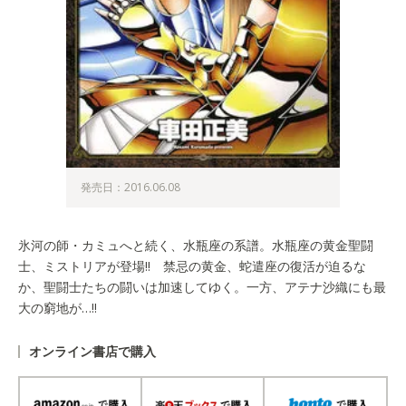
発売日：2016.06.08
氷河の師・カミュへと続く、水瓶座の系譜。水瓶座の黄金聖闘
士、ミストリアが登場!! 禁忌の黄金、蛇遣座の復活が迫るな
か、聖闘士たちの闘いは加速してゆく。一方、アテナ沙織にも最
大の窮地が…!!
オンライン書店で購入