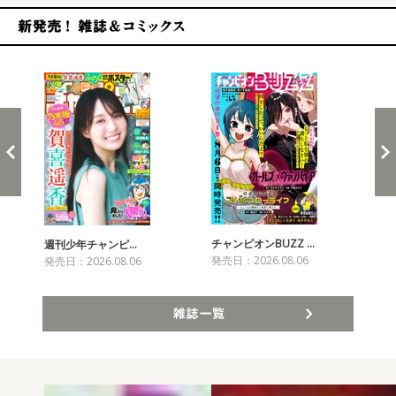
新発売！雑誌&コミックス
チャンピオンBUZZ …
週刊少年チャンピ…
月
発売日：2026.08.06
発売日：2026.08.06
発売
雑誌一覧