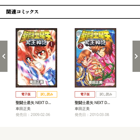
関連コミックス
戻る
進む
電子版
試し読み
電子版
試し読み
聖闘士星矢 NEXT D…
聖闘士星矢 NEXT D…
聖闘
車田正美
車田正美
車
発売日：2009.02.06
発売日：2010.03.08
発売