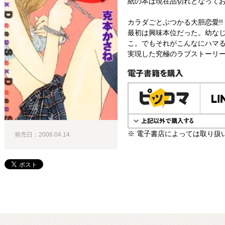
紙の本は現在品切れとなって
カラダごとぶつかる大胆恋愛!!
最初は興味本位だった。幼な
こ。でもそれがこんなにハマる
実現した究極のラブストーリ
電子書籍で購入
※ 電子書店によっては取り扱
発売日：2006.04.14