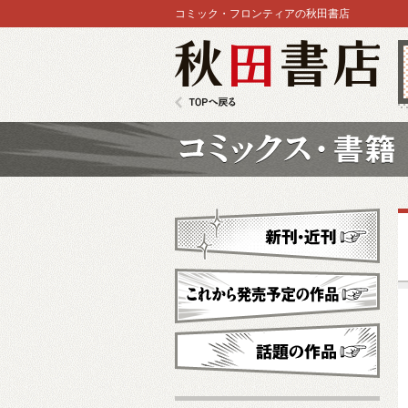
コミック・フロンティアの秋田書店
秋田書店
TOPへ戻る
コミックス
新刊・近刊
これから発売予定
話題の作品