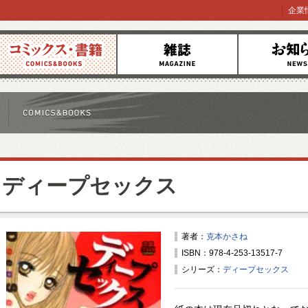
企業
コミックス
雑誌
お知らせ
ディープセックス
著者：
克本かさね
ISBN：978-4-253-13517-7
シリーズ：
ディープセックス