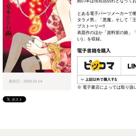
紙の本は現在品切れとなって
とある電子パーツメーカーで働
タラメ男」「悪魔」そして「王
ブストーリー!!
表題作のほか「資料室の娘」「
い)」を収録。
電子書籍で購入
発売日：2008.03.14
※ 電子書店によっては取り扱