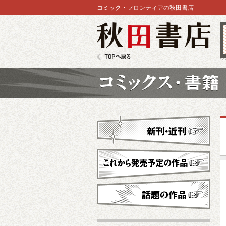
コミック・フロンティアの秋田書店
秋田書店
TOPへ戻る
コミックス
新刊・近刊
これから発売予定
話題の作品