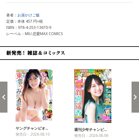
著者：
お湯かけご飯
定価：本体 457 円+税
ISBN：978-4-253-13670-9
レーベル：MIU 恋愛MAX COMICS
新発売！雑誌&コミックス
ヤングチャンピオ…
チャ
週刊少年チャンピ…
発売日：2026.08.10
発売
発売日：2026.08.06