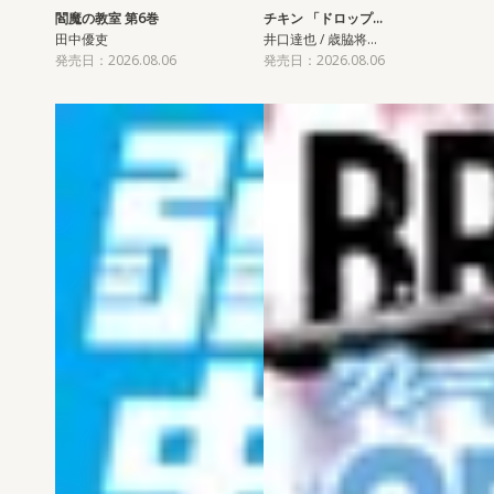
閻魔の教室 第6巻
チキン 「ドロップ…
田中優吏
井口達也 / 歳脇将…
発売日：2026.08.06
発売日：2026.08.06