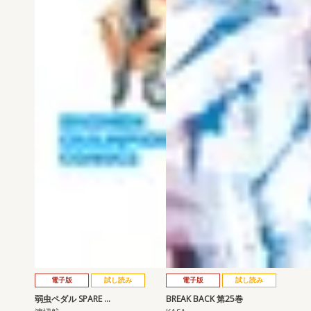
電子版
試し読み
電子版
試し読み
弱虫ペダル SPARE …
BREAK BACK 第25巻