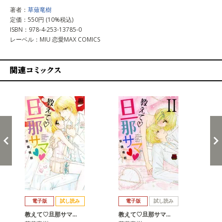
著者：
草薙竜樹
定価：550円 (10%税込)
ISBN：978-4-253-13785-0
レーベル：MIU 恋愛MAX COMICS
関連コミックス
戻る
進む
電子版
試し読み
電子版
試し読み
教えて♡旦那サマ…
教えて♡旦那サマ…
教