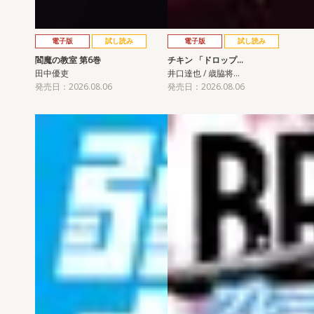
電子版
試し読み
電子版
試し読み
閻魔の教室 第6巻
チキン 「ドロップ…
田中優吏
井口達也 / 歳脇将…
発売日：2026.08.06
発売日：2026.08.06