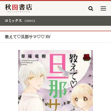
秋田書店
コミックス COMICS
教えて♡旦那サマ♡♡ XV