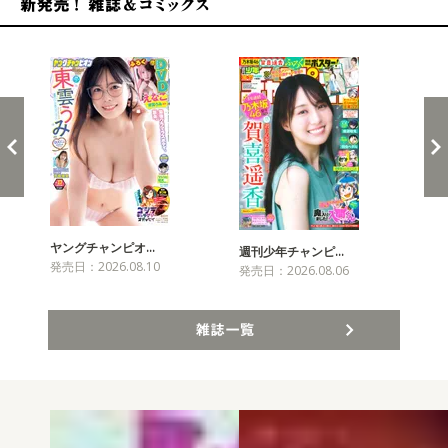
新発売！雑誌&コミックス
ヤングチャンピオ…
チャ
週刊少年チャンピ…
発売日：2026.08.10
発売
発売日：2026.08.06
雑誌一覧