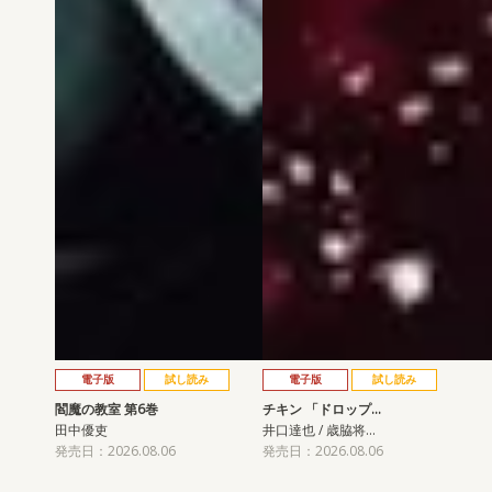
電子版
試し読み
電子版
試し読み
閻魔の教室 第6巻
チキン 「ドロップ…
田中優吏
井口達也 / 歳脇将…
発売日：2026.08.06
発売日：2026.08.06