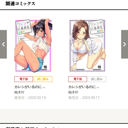
関連コミックス
戻る
進む
電子版
試し読み
電子版
試し読み
カレシがいるのに …
カレシがいるのに …
カ
柚木N’
柚木N’
柚木
発売日：2020.03.19
発売日：2020.09.17
発売