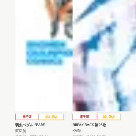
電子版
試し読み
電子版
試し読み
弱虫ペダル SPARE …
BREAK BACK 第25巻
渡辺航
KASA