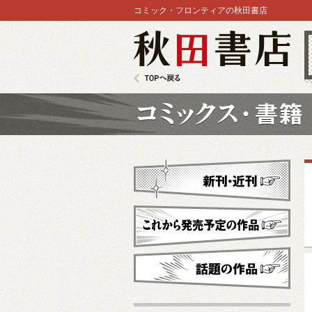
コミック・フロンティアの秋田書店
秋田書店
TOPへ戻る
コミックス
新刊・近刊
これから発売予定
話題の作品