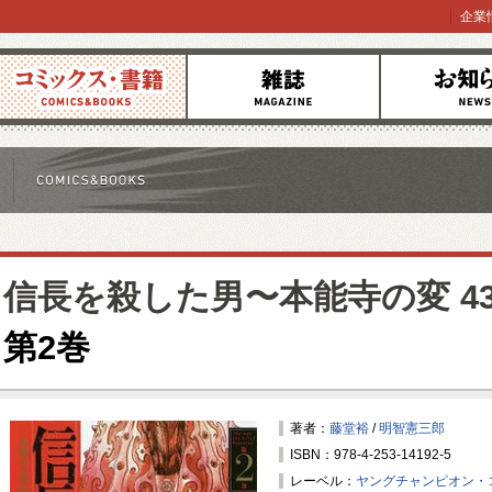
企業
コミックス
雑誌
お知らせ
信長を殺した男〜本能寺の変 4
第2巻
著者：
藤堂裕
/
明智憲三郎
ISBN：978-4-253-14192-5
レーベル：
ヤングチャンピオン・