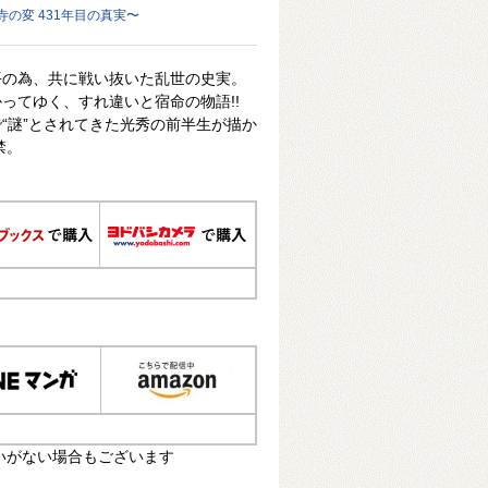
の変 431年目の真実〜
平の為、共に戦い抜いた乱世の史実。
ってゆく、すれ違いと宿命の物語!!
“謎”とされてきた光秀の前半生が描か
禁。
いがない場合もございます