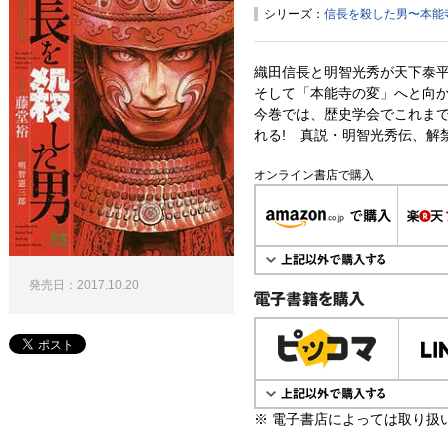
シリーズ：
信長を殺した男〜本能寺
織田信長と明智光秀が天下泰
そして「本能寺の変」へと向か
今巻では、歴史学会でこれまで
れる! 真説・明智光秀伝、解
オンライン書店で購入
発売日：2017.10.20
電子書籍で購入
※ 電子書店によっては取り扱