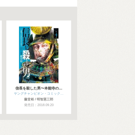
信長を殺した男〜本能寺の…
ヤングチャンピオン・コミック…
藤堂裕 / 明智憲三郎
発売日：2018.09.20