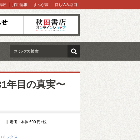
情報
採用情報
まんが賞
持ち込み窓口
オンラインショップ
検索
31年目の真実〜
定価：本体 600 円+税
コミックス