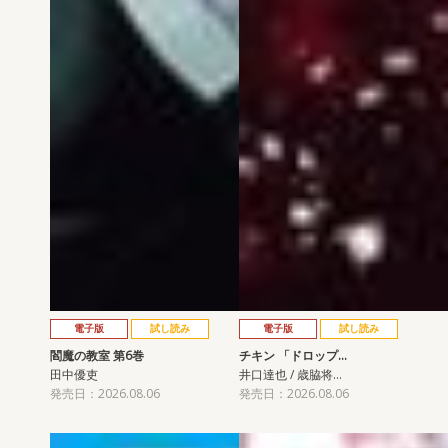
電子版
試し読み
電子版
試し読み
閻魔の教室 第6巻
チキン 「ドロップ…
田中優吏
井口達也 / 歳脇将…
発売日：2026.08.06
発売日：2026.08.06