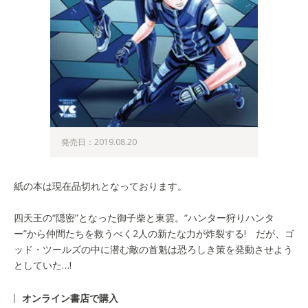
発売日：2019.08.20
紙の本は現在品切れとなっております。
四天王の“隠密”となった御子柴と東雲。“ハンター狩りハンタ
ー”から仲間たちを救うべく2人の新たな力が炸裂する! だが、ゴ
ッド・ツールズの中に潜む敵の首魁は恐ろしき策を発動させよう
としていた…!
オンライン書店で購入