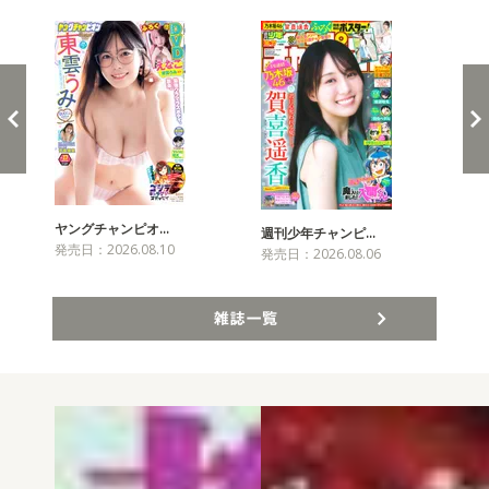
ヤングチャンピオ…
チャ
週刊少年チャンピ…
発売日：2026.08.10
発売
発売日：2026.08.06
雑誌一覧