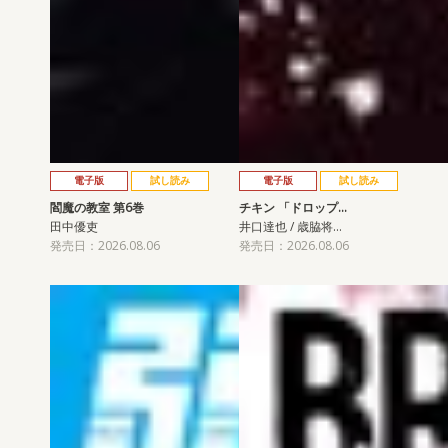
電子版
試し読み
電子版
試し読み
閻魔の教室 第6巻
チキン 「ドロップ…
田中優吏
井口達也 / 歳脇将…
発売日：2026.08.06
発売日：2026.08.06