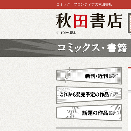
コミック・フロンティアの秋田書店
秋田書店
TOPへ戻る
コミックス
新刊・近刊
これから発売予定
話題の作品