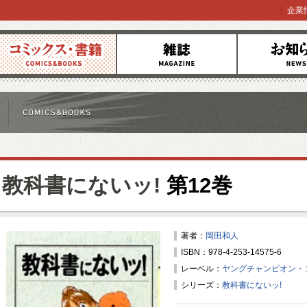
企業
コミックス
雑誌
お知らせ
教科書にないッ!
第12巻
著者：
岡田和人
ISBN：978-4-253-14575-6
レーベル：
ヤングチャンピオン・
シリーズ：
教科書にないッ!